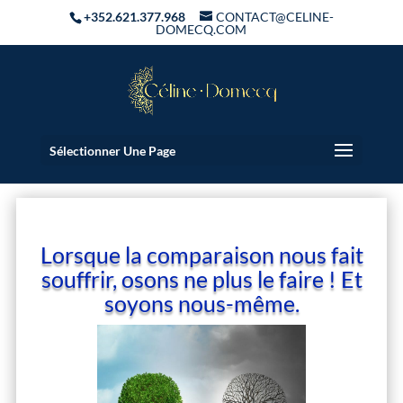
+352.621.377.968
CONTACT@CELINE-
DOMECQ.COM
Sélectionner Une Page
Lorsque la comparaison nous fait
souffrir, osons ne plus le faire ! Et
soyons nous-même.