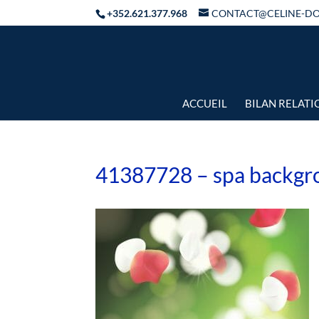
+352.621.377.968
CONTACT@CELINE-D
ACCUEIL
BILAN RELAT
41387728 – spa backgro