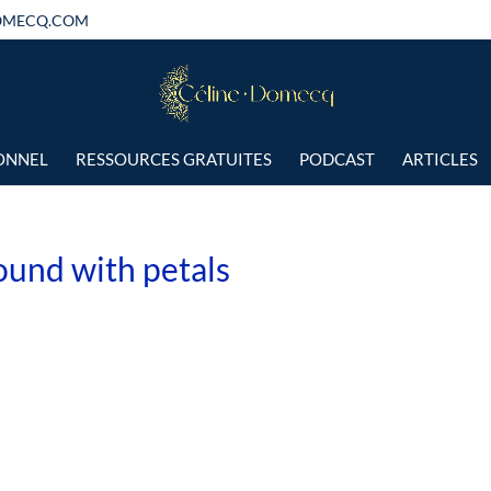
OMECQ.COM
IONNEL
RESSOURCES GRATUITES
PODCAST
ARTICLES
und with petals