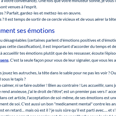
à votre convenance). Une fois que votre minuteur sonne, je vous inv
ont venues à l'esprit.
s ? Parfait, gardez-les et mettez-les en œuvre.
 Il est temps de sortir de ce cercle vicieux et de vous aérer la tête
nement ses émotions
ou désagréables (certaines parlent d'émotions positives et d'émoti
as cette classification), il est important d'accorder du temps et de
 accueillir tes émotions plutôt que de les ressasser, écoute l’épis
ssens
. C'est la seule façon pour vous de leur signaler, que vous le
s jouez les autruches, la tête dans le sable pour ne pas les voir ? O
ous le tapis ?
 calmer, ni se faire oublier ! Bien au contraire ! Les accueillir, sans
rend anxieuse, j'ai le droit de l'être", est un premier pas vers l' acc
ans cet article, l'acceptation de soi-même, de ses émotions est une
ment de soi. C'est aussi un bon "medicament mental" contre les a
est en retard… mais où est il ? je suis sûre qu'il est parti avec…. et s'i