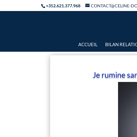
+352.621.377.968
CONTACT@CELINE-D
ACCUEIL
BILAN RELAT
Je rumine san