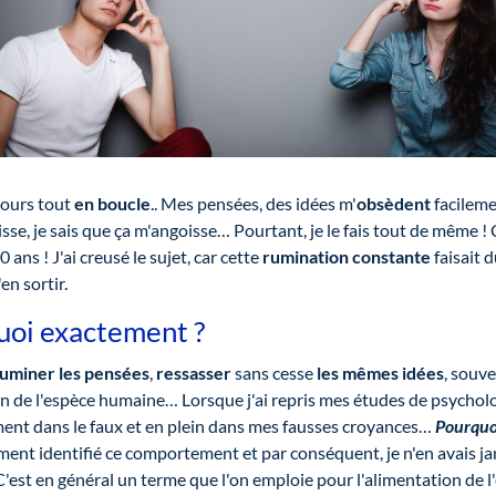
ours tout
en boucle
.. Mes pensées, des idées m'
obsèdent
facilemen
oisse, je sais que ça m'angoisse… Pourtant, je le fais tout de même ! Ç
0 ans ! J'ai creusé le sujet, car cette
rumination constante
faisait 
en sortir.
quoi exactement ?
uminer les pensées
,
ressasser
sans cesse
les mêmes idées
, souv
n de l'espèce humaine… Lorsque j'ai repris mes études de psycholo
ment dans le faux et en plein dans mes fausses croyances…
Pourquo
ement identifié ce comportement et par conséquent, je n'en avais ja
'est en général un terme que l'on emploie pour l'alimentation de l