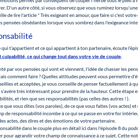
émotions permet par conséquent de couper l'herbe sous le pied à n
rer. D'un autre côté, si vous observez que vous ruminez lorsqu'une
lle de lire l'article " Très exigeant en amour, que faire si c'est votr
es pensées obsédantes lorsque vous sombrez dans l'exigeance inte
onsabilité
 qui t’appartient et ce qui appartient à ton partenaire, écoute l’ép
t culpabilité, ce qui change tout dans votre vie de couple
.
é par vos pensées qui vont et viennent, l'idée de chasser les pens
ais comment faire ? Quelles attitudes peuvent vous permettre d'évi
illies et acceptées, je vous conseille de penser factuellement à q
 s'avère très intéressant pour prendre de la hauteur. Cette étape 
ités, et rien que ses responsabilités (pas celles des autres ! ).
 que vous dites (vos paroles), de ce que vous faites (vos actes) et
 de responsabilité incombe à ce qui se passe en votre for intérieur
es actes, des dires et des émotions de votre partenaire.
onsabilité dans le couple plus en détail ici dans l'épisode 8 du podca
er pour agrandir votre champ de connaissance à ce sujet. Cette not