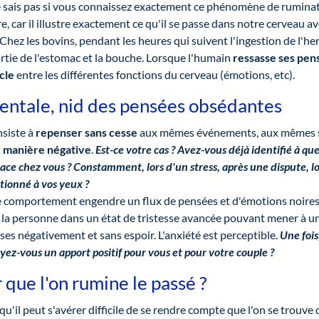
 sais pas si vous connaissez exactement ce phénomène de ruminati
 car il illustre exactement ce qu'il se passe dans notre cerveau av
 Chez les bovins, pendant les heures qui suivent l'ingestion de l'her
artie de l'estomac et la bouche. Lorsque l'humain
ressasse ses pen
cle
entre les différentes fonctions du cerveau (émotions, etc).
entale, nid des pensées obsédantes
siste à
repenser
sans cesse
aux mêmes événements, aux mêmes 
 manière négative
.
Est-ce votre cas ?
Avez-vous déjà identifié à q
ace chez vous ?
Constamment, lors d'un stress, après une dispute, lo
tionné à vos yeux ?
 comportement engendre un flux de pensées et d'émotions noires,
e la personne dans un état de tristesse avancée pouvant mener à un 
ses négativement et sans espoir. L'anxiété est perceptible.
Une fois
ez-vous un apport positif pour vous et pour votre couple ?
que l'on rumine le passé ?
u'il peut s'avérer difficile de se rendre compte que l'on se trouve 