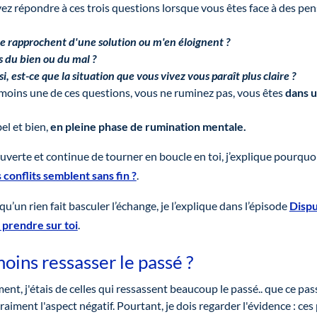
ez répondre à ces trois questions lorsque vous êtes face à des pe
e rapprochent d'une solution ou m'en éloignent ?
s du bien ou du mal ?
si, est-ce que la situation que vous vivez vous paraît plus claire ?
 moins une de ces questions, vous ne ruminez pas, vous êtes
dans u
el et bien,
en pleine phase de rumination mentale.
verte et continue de tourner en boucle en toi, j’explique pourquo
 conflits semblent sans fin ?
.
u’un rien fait basculer l’échange, je l’explique dans l’épisode
Dispu
à prendre sur toi
.
oins ressasser le passé ?
nt, j'étais de celles qui ressassent beaucoup le passé.. que ce pass
vraiment l'aspect négatif. Pourtant, je dois regarder l'évidence : ce