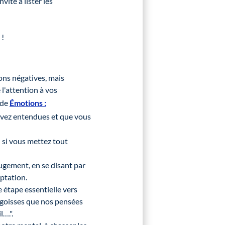
ite à lister les
 !
ons négatives, mais
 l'attention à vos
ode
Émotions :
s avez entendues et que vous
u si vous mettez tout
 jugement, en se disant par
eptation.
 étape essentielle vers
ngoisses que nos pensées
l….".