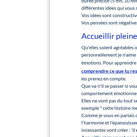
durée précise (5 mn, 10 mn 
différentes idées qui vous s
Vos idées sont constructive
Vos pensées sont négatives ?
Accueillir plei
Qu'elles soient agréables 
personnellement je n'aime p
émotions. Pour apprendre à
comprendre ce que tu re
les prenez en compte.
Que va-t'il se passer si vou
comportement émotionnel s
Elles ne vont pas du tout se
exemple " cette histoire me 
Comme je vous en parlais d
l'harmonie et l'épanouisse
incessantes vont créer : 'il 