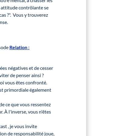
otre mental, à chasser les
 attitude contrôlante se
e cas ?". Vous y trouverez
nse.
isode
Relation :
ées négatives et de cesser
ter de penser ainsi ?
uoi vous êtes confronté.
est primordiale également
 de ce que vous ressentez
. À l'inverse, vous n'êtes
st , je vous invite
ion de responsabilité joue,