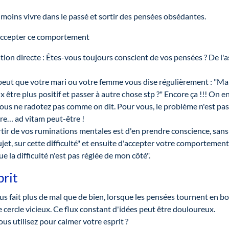
 moins vivre dans le passé et sortir des pensées obsédantes.
accepter ce comportement
on directe : Êtes-vous toujours conscient de vos pensées ? De l'a
se peut que votre mari ou votre femme vous dise régulièrement : "Mai
être plus positif et passer à autre chose stp ?" Encore ça !!! On en 
 vous ne radotez pas comme on dit. Pour vous, le problème n'est pas 
re… ad vitam peut-être !
ir de vos ruminations mentales est d'en prendre conscience, sans j
sujet, sur cette difficulté" et ensuite d'accepter votre comportement.
ue la difficulté n'est pas réglée de mon côté".
prit
s fait plus de mal que de bien, lorsque les pensées tournent en bo
ce cercle vicieux. Ce flux constant d'idées peut être douloureux.
ous utilisez pour calmer votre esprit ?