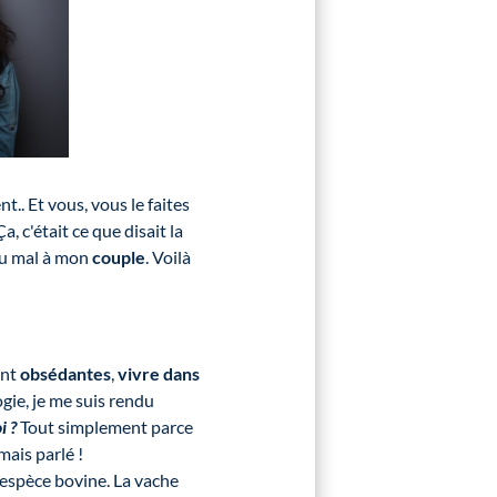
t.. Et vous, vous le faites
a, c'était ce que disait la
du mal à mon
couple
. Voilà
ent
obsédantes
,
vivre dans
gie, je me suis rendu
i ?
Tout simplement parce
mais parlé !
'espèce bovine. La vache