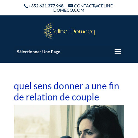
+352.621.377.968
CONTACT@CELINE-
DOMECQ.COM
Sélectionner Une Page
quel sens donner a une fin
de relation de couple