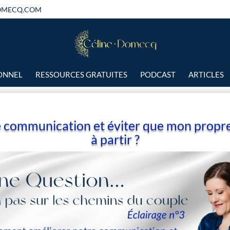
OMECQ.COM
IONNEL
RESSOURCES GRATUITES
PODCAST
ARTICLES
 communication et éviter que mon propr
à partir ?