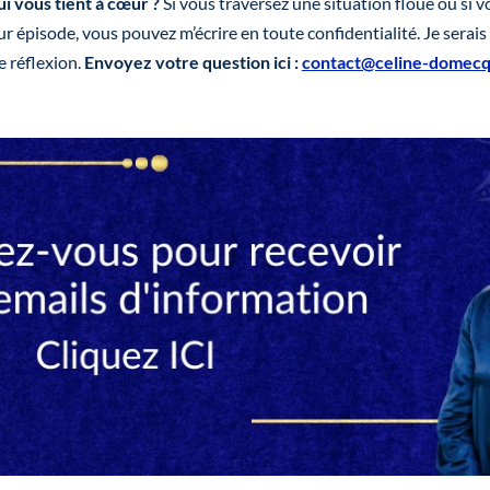
i vous tient à cœur ?
Si vous traversez une situation floue ou si v
ur épisode, vous pouvez m’écrire en toute confidentialité. Je serais 
e réflexion.
Envoyez votre question ici :
contact@celine-domec