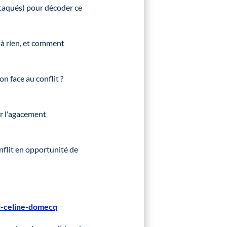
ttaqués) pour décoder ce
t à rien, et comment
n face au conflit ?
er l'agacement
nflit en opportunité de
l-celine-domecq