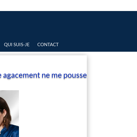
QUI SUIS-JE
CONTACT
e agacement ne me pousse