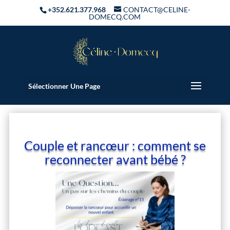
+352.621.377.968
CONTACT@CELINE-
DOMECQ.COM
Sélectionner Une Page
Couple et rancœur : comment se
reconnecter avant bébé ?