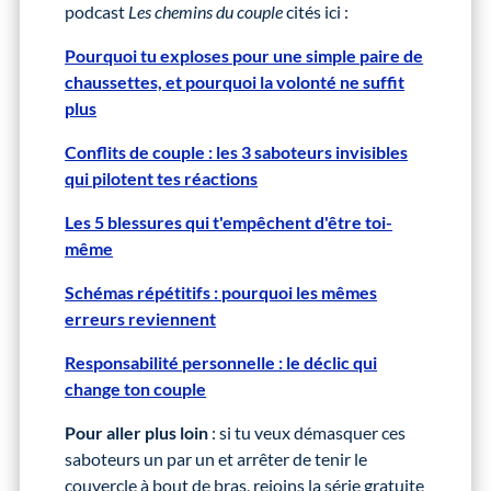
podcast
Les chemins du couple
cités ici :
Pourquoi tu exploses pour une simple paire de
chaussettes, et pourquoi la volonté ne suffit
plus
Conflits de couple : les 3 saboteurs invisibles
qui pilotent tes réactions
Les 5 blessures qui t'empêchent d'être toi-
même
Schémas répétitifs : pourquoi les mêmes
erreurs reviennent
Responsabilité personnelle : le déclic qui
change ton couple
Pour aller plus loin
: si tu veux démasquer ces
saboteurs un par un et arrêter de tenir le
couvercle à bout de bras, rejoins la série gratuite