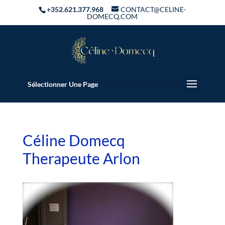
+352.621.377.968
CONTACT@CELINE-
DOMECQ.COM
Sélectionner Une Page
Céline Domecq
Therapeute Arlon