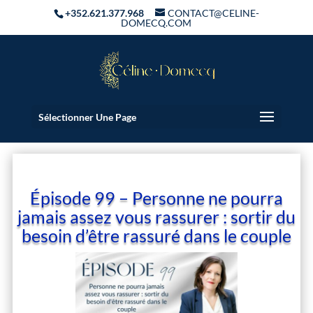
+352.621.377.968
CONTACT@CELINE-
DOMECQ.COM
Sélectionner Une Page
Épisode 99 – Personne ne pourra
jamais assez vous rassurer : sortir du
besoin d’être rassuré dans le couple